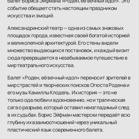
балет Бориса Эйфмана «Роден, её вечный идол». Это
событие обещает стать настоящим праздником
искусства и эмоций.
Александринский театр — одна из самых знаковых
площадок города, известная своей богатой историей
и великолепной архитектурой. Его стены видели
множество выдающихся постановок, и каждый визит
сюда превращается в незабываемое путешествие в
мир театрального искусства.
Балет «Роден, её вечный идол» переносит зрителей в
мир страстей и творческих поисков Огюста Родена и
его музы Камиллы Клодель. Их история — это не
только ода любви и вдохновению, но и трагическая
сага о разрыве, который оставил неизгладимый след
в их судьбах. Борис Эйфман мастерски передаёт всю
глубину их взаимоотношений через уникальный
пластический язык современного балета.