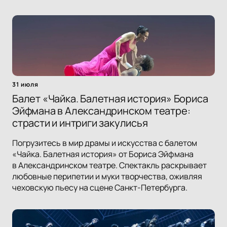
31 июля
Балет «Чайка. Балетная история» Бориса
Эйфмана в Александринском театре:
страсти и интриги закулисья
Погрузитесь в мир драмы и искусства с балетом
«Чайка. Балетная история» от Бориса Эйфмана
в Александринском театре. Спектакль раскрывает
любовные перипетии и муки творчества, оживляя
чеховскую пьесу на сцене Санкт-Петербурга.