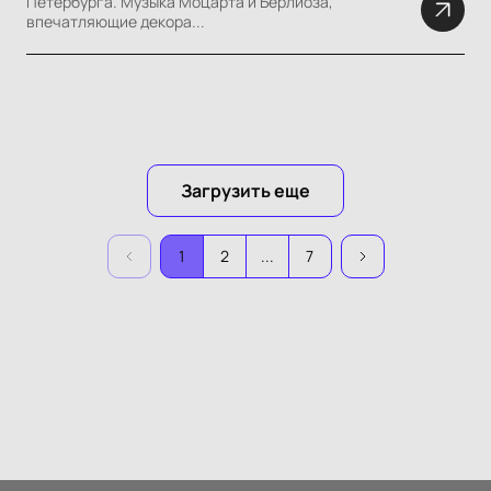
Петербурга. Музыка Моцарта и Берлиоза,
впечатляющие декора...
Загрузить еще
1
2
...
7