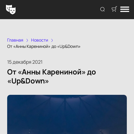
Главная
Новости
От «Анны Карениной» до «Up&Down»
15 декабря 2021
От «Анны Карениной» до
«Up&Down»