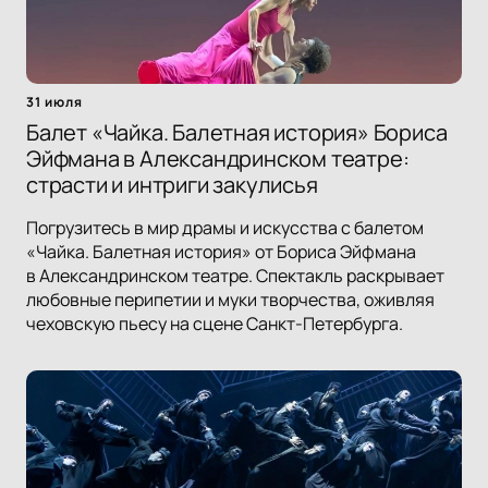
31 июля
Балет «Чайка. Балетная история» Бориса
Эйфмана в Александринском театре:
страсти и интриги закулисья
Погрузитесь в мир драмы и искусства с балетом
«Чайка. Балетная история» от Бориса Эйфмана
в Александринском театре. Спектакль раскрывает
любовные перипетии и муки творчества, оживляя
чеховскую пьесу на сцене Санкт-Петербурга.