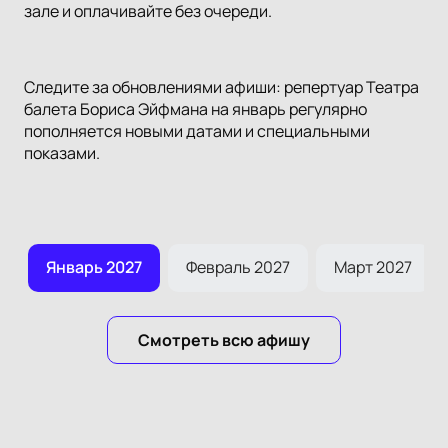
зале и оплачивайте без очереди.
Следите за обновлениями афиши: репертуар Театра
балета Бориса Эйфмана на январь регулярно
пополняется новыми датами и специальными
показами.
ь
Январь 2027
Февраль 2027
Март 2027
Смотреть всю афишу