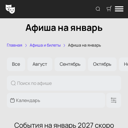
Афиша на январь
Главная
Афиша и билеты
Афиша на январь
Все
Август
Сентябрь
Октябрь
Н
События на январь 2027 скоро