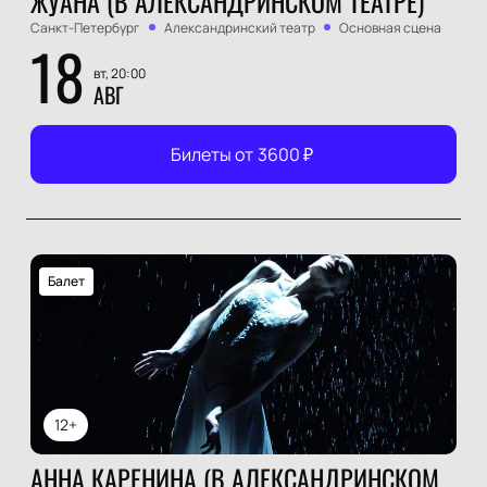
ЖУАНА (В АЛЕКСАНДРИНСКОМ ТЕАТРЕ)
Санкт-Петербург
Александринский театр
Основная сцена
18
вт, 20:00
АВГ
Билеты от
3600
₽
Балет
12+
АННА КАРЕНИНА (В АЛЕКСАНДРИНСКОМ