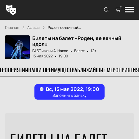
Главная
Афиша
Роден, ее вечный...
Билеты на балет «Роден, ее вечный
идол»
ГАБТ имени А. Навои
Балет
12+
15 мая 2022
19:00
МЕРОПРИЯТИИ
НАШИ ПРЕИМУЩЕСТВА
БЛИЖАЙШИЕ МЕРОПРИЯТИЯ