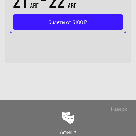
21
22
АВГ
АВГ
Билеты от
3100
₽
Наверх
Афиша