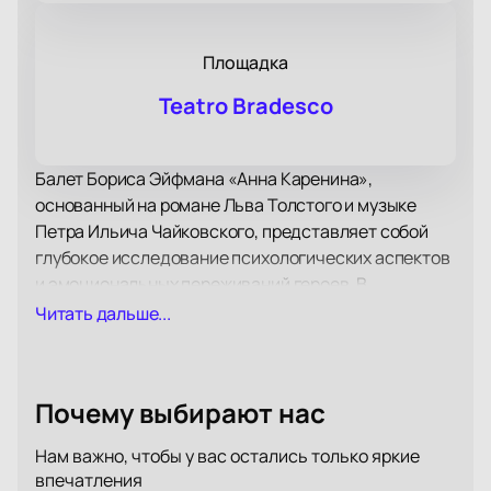
Площадка
Teatro Bradesco
Балет Бориса Эйфмана «Анна Каренина»,
основанный на романе Льва Толстого и музыке
Петра Ильича Чайковского, представляет собой
глубокое исследование психологических аспектов
и эмоциональных переживаний героев. В
гастрольной постановке театра балета Б. Эйфмана
Читать дальше...
на сцене Teatro Bradesco зрители смогут увидеть
интерпретацию любовного треугольника «Анна –
Каренин – Вронский». Хореограф Борис Эйфман
Почему выбирают нас
сосредоточился на передаче внутренней драмы
главной героини, что делает спектакль актуальным
Нам важно, чтобы у вас остались только яркие
и для современного зрителя.
впечатления