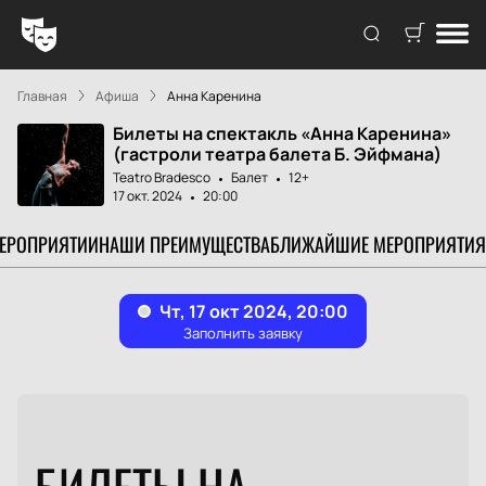
Главная
Афиша
Анна Каренина
Билеты на спектакль «Анна Каренина»
(гастроли театра балета Б. Эйфмана)
Teatro Bradesco
Балет
12+
17 окт. 2024
20:00
МЕРОПРИЯТИИ
НАШИ ПРЕИМУЩЕСТВА
БЛИЖАЙШИЕ МЕРОПРИЯТИЯ