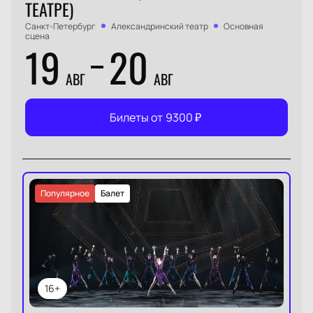
ТЕАТРЕ)
Санкт-Петербург
Александринский театр
Основная
сцена
19
20
АВГ
АВГ
Билеты от
9300
₽
Популярное
Балет
16+