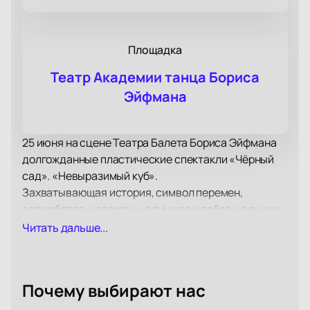
Площадка
Театр Академии танца Бориса
Эйфмана
25 июня на сцене Театра Балета Бориса Эйфмана
долгожданные пластические спектакли «Чёрный
сад». «Невыразимый куб».
Захватывающая история, символ перемен,
волшебства, надежды на лучшее и победы вечных
ценностей - пластические спектакли «Чёрный
Читать дальше...
сад». «Невыразимый куб».
Новое прочтение знакомого сюжета, динамика,
огонь и страсть, которыми наполнены истории,
Почему выбирают нас
происходящие на сцене, подарят вам подлинное
эстетическое наслаждение!