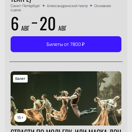
Санкт-Петербург
Александринский театр
Основная
сцена
6
20
АВГ
АВГ
Билеты от
7800
₽
Балет
16+