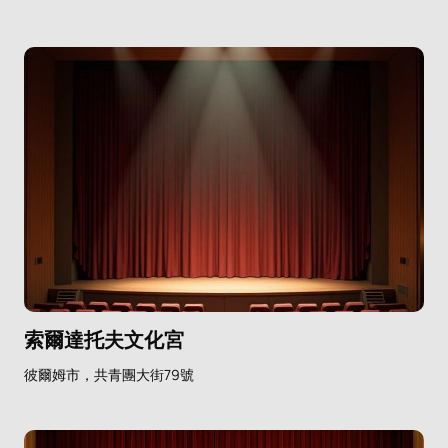
索爾達托夫文化宮
彼爾姆市，共青團大街79號