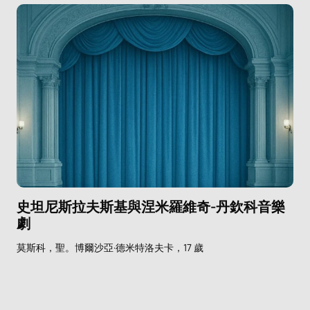
史坦尼斯拉夫斯基與涅米羅維奇-丹欽科音樂
劇
莫斯科，聖。博爾沙亞·德米特洛夫卡，17 歲