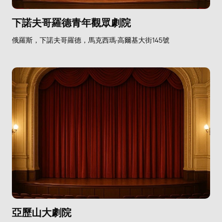
下諾夫哥羅德青年觀眾劇院
俄羅斯，下諾夫哥羅德，馬克西瑪·高爾基大街145號
亞歷山大劇院