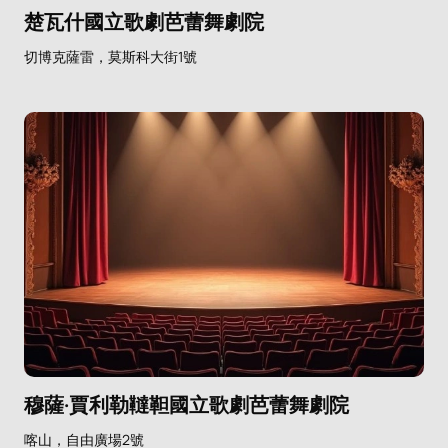
楚瓦什國立歌劇芭蕾舞劇院
切博克薩雷，莫斯科大街1號
穆薩·賈利勒韃靼國立歌劇芭蕾舞劇院
喀山，自由廣場2號