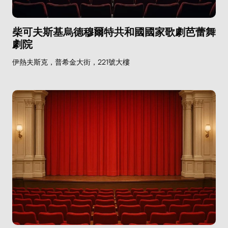
柴可夫斯基烏德穆爾特共和國國家歌劇芭蕾舞
劇院
伊熱夫斯克，普希金大街，221號大樓