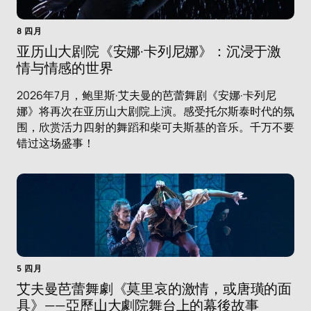
8 四月
亚历山大剧院《安娜·卡列尼娜》：沉浸于激
情与情感的世界
2026年7月，鲍里斯·艾夫曼的芭蕾舞剧《安娜·卡列尼
娜》将再次在亚历山大剧院上演。感受托尔斯泰时代的氛
围，欣赏活力四射的舞蹈和柴可夫斯基的音乐。千万不要
错过这场盛事！
5 四月
艾夫曼芭蕾舞劇《莫里哀的激情，或唐璜的面
具》——亞歷山大劇院舞台上的幕後故事