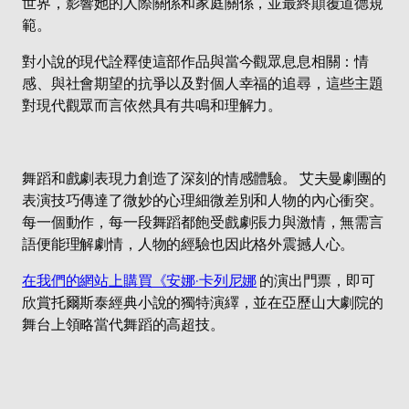
世界，影響她的人際關係和家庭關係，並最終顛覆道德規
範。
對小說的現代詮釋使這部作品與當今觀眾息息相關：情
感、與社會期望的抗爭以及對個人幸福的追尋，這些主題
對現代觀眾而言依然具有共鳴和理解力。
舞蹈和戲劇表現力創造了深刻的情感體驗。 艾夫曼劇團的
表演技巧傳達了微妙的心理細微差別和人物的內心衝突。
每一個動作，每一段舞蹈都飽受戲劇張力與激情，無需言
語便能理解劇情，人物的經驗也因此格外震撼人心。
在我們的網站上購買《安娜·卡列尼娜
的演出門票，即可
欣賞托爾斯泰經典小說的獨特演繹，並在亞歷山大劇院的
舞台上領略當代舞蹈的高超技。