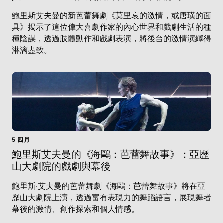
鮑里斯艾夫曼的新芭蕾舞劇《莫里哀的激情，或唐璜的面
具》揭示了這位偉大喜劇作家的內心世界和戲劇生活的種
種陰謀，透過肢體動作和戲劇表演，將後台的激情演繹得
淋漓盡致。
5 四月
鮑里斯艾夫曼的《海鷗：芭蕾舞故事》：亞歷
山大劇院的戲劇與幕後
鮑里斯·艾夫曼的芭蕾舞劇《海鷗：芭蕾舞故事》將在亞
歷山大劇院上演，透過富有表現力的舞蹈語言，展現舞者
幕後的激情、創作探索和個人情感。