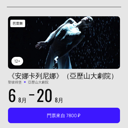
芭蕾舞
12+
《安娜卡列尼娜》（亞歷山大劇院）
聖彼得堡
亞歷山大劇院
6
20
8月
8月
門票來自
7800
₽