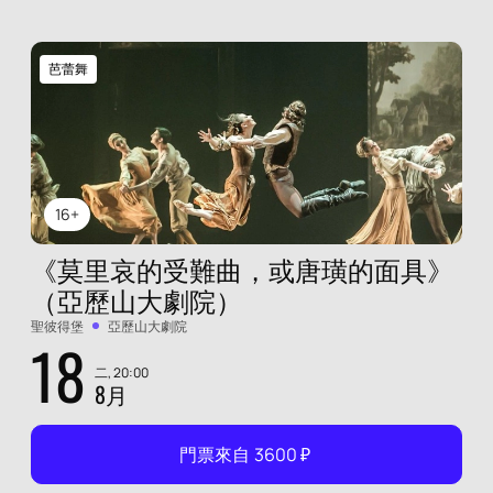
芭蕾舞
16+
《莫里哀的受難曲，或唐璜的面具》
（亞歷山大劇院）
聖彼得堡
亞歷山大劇院
18
二, 20:00
8月
門票來自
3600
₽