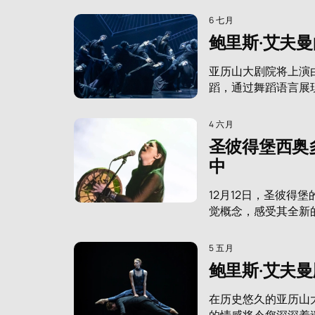
6 七月
鲍里斯·艾夫
亚历山大剧院将上演
蹈，通过舞蹈语言展
4 六月
圣彼得堡西奥
中
12月12日，圣彼得
觉概念，感受其全新
5 五月
鲍里斯·艾夫
在历史悠久的亚历山
的情感将令您深深着