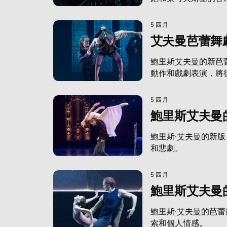
5 四月
艾夫曼芭蕾舞
鮑里斯艾夫曼的新芭
動作和戲劇表演，將
5 四月
鮑里斯艾夫曼
鮑里斯·艾夫曼的新
和悲劇。
5 四月
鮑里斯艾夫曼
鮑里斯·艾夫曼的芭
索和個人情感。