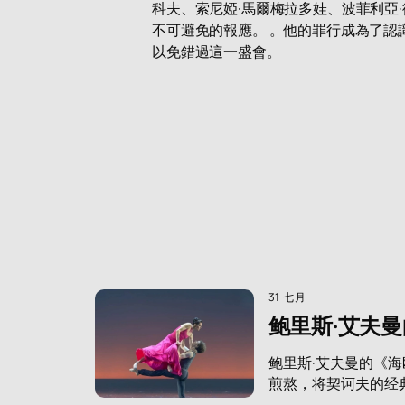
科夫、索尼婭·馬爾梅拉多娃、波菲利亞
不可避免的報應。 。他的罪行成為了認
以免錯過這一盛會。
31 七月
鲍里斯·艾夫
鲍里斯·艾夫曼的《
煎熬，将契诃夫的经