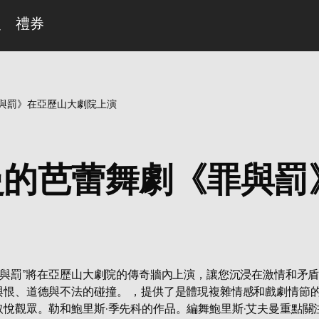
曼
禮券
與罰》在亞歷山大劇院上演
曼的芭蕾舞劇《罪與罰
罪與罰”將在亞歷山大劇院的傳奇牆內上演，讓您沉浸在激情和矛
與恨、道德與不法的碰撞。 ，提供了是體現複雜情感和戲劇情節
悅觀眾。勒和鮑里斯·季先科的作品。編舞鮑里斯·艾夫曼重點關