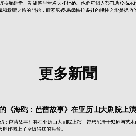
·彼得羅維奇、斯維德里蓋洛夫和杜納。他們每個人都有助於揭示
識和救贖之路的開始，而索尼婭·馬爾梅拉多娃的犧牲之愛是拯救
更多新聞
曼的《海鸥：芭蕾故事》在亚历山大剧院上
海鸥：芭蕾故事》将在亚历山大剧院上演，带您沉浸于戏剧与艺
典剧作搬上了圣彼得堡的舞台。