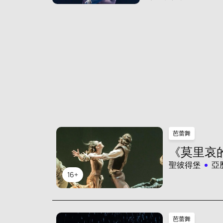
芭蕾舞
《莫里哀
聖彼得堡
亞
16+
芭蕾舞