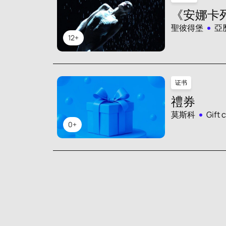
《安娜卡
聖彼得堡
亞
12+
证书
禮券
莫斯科
Gift 
0+