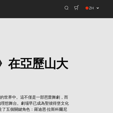
ZH
》在亞歷山大
盾的世界中。這不僅是一部芭蕾舞劇，而
的理想舞台。劇場早已成為聖彼得堡文化
注了五個關鍵角色：羅迪恩·拉斯科爾尼