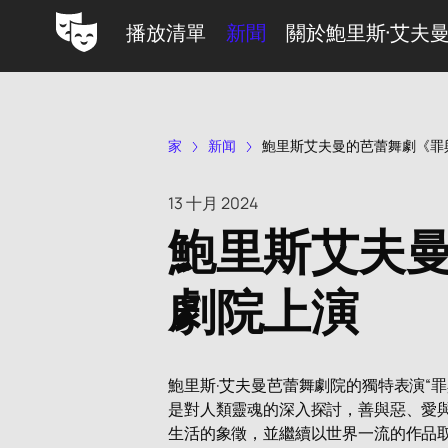
播放清單
新聞
關於鮑里斯·艾夫
家
新闻
鮑里斯艾夫曼的芭蕾舞劇《罪
13 十月 2024
鮑里斯艾夫
劇院上演
鮑里斯·艾夫曼芭蕾舞劇院的獨特表演“
是對人類靈魂的深入探討，善與惡、愛
生活的象徵，並繼續以世界一流的作品取