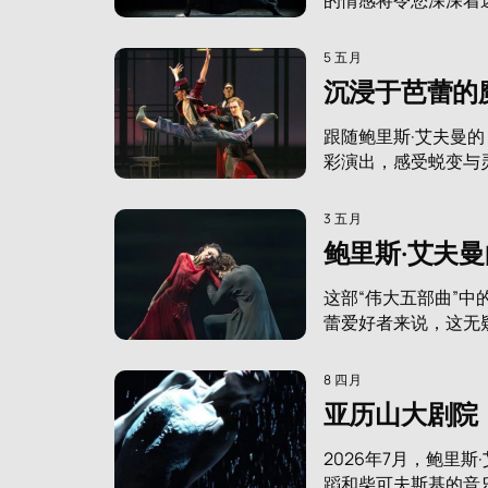
5 五月
沉浸于芭蕾的
跟随鲍里斯·艾夫曼
彩演出，感受蜕变与
3 五月
鲍里斯·艾夫
这部“伟大五部曲”
蕾爱好者来说，这无
8 四月
亚历山大剧院
2026年7月，鲍里
蹈和柴可夫斯基的音