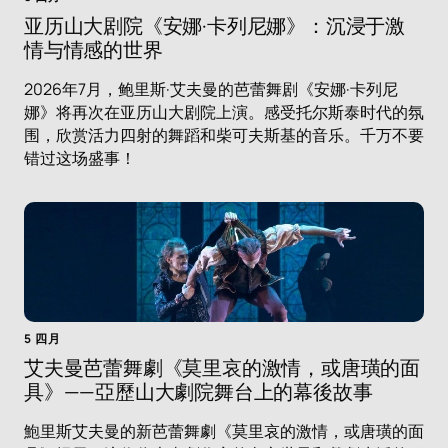
亚历山大剧院《安娜·卡列尼娜》：沉浸于激
情与情感的世界
2026年7月，鲍里斯·艾夫曼的芭蕾舞剧《安娜·卡列尼
娜》将再次在亚历山大剧院上演。感受托尔斯泰时代的氛
围，欣赏活力四射的舞蹈和柴可夫斯基的音乐。千万不要
错过这场盛事！
5 四月
艾夫曼芭蕾舞劇《莫里哀的激情，或唐璜的面
具》——亞歷山大劇院舞台上的幕後故事
鮑里斯艾夫曼的新芭蕾舞劇《莫里哀的激情，或唐璜的面