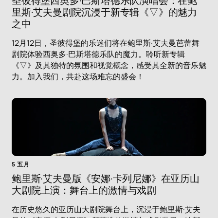
圣彼得堡西奥多·巴斯塔德乐队演唱会：在鲍
里斯·艾夫曼剧院沉浸于新专辑《▽》的魅力
之中
12月12日，圣彼得堡的乐迷们将在鲍里斯·艾夫曼芭蕾舞
剧院体验西奥多·巴斯塔德乐队的魔力。聆听新专辑
《▽》及其独特的氛围和视觉概念，感受其全新的音乐魅
力。加入我们，共赴这场难忘的盛会！
5 五月
鲍里斯·艾夫曼版《安娜·卡列尼娜》在亚历山
大剧院上演：舞台上的激情与戏剧
在历史悠久的亚历山大剧院舞台上，沉浸于鲍里斯·艾夫