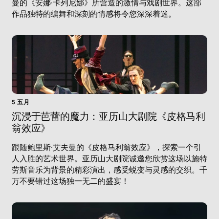
曼的《安娜·卡列尼娜》所营造的激情与戏剧世界。这部
作品独特的编舞和深刻的情感将令您深深着迷。
5 五月
沉浸于芭蕾的魔力：亚历山大剧院《皮格马利
翁效应》
跟随鲍里斯·艾夫曼的《皮格马利翁效应》，探索一个引
人入胜的艺术世界。亚历山大剧院诚邀您欣赏这场以施特
劳斯音乐为背景的精彩演出，感受蜕变与灵感的交织。千
万不要错过这场独一无二的盛宴！