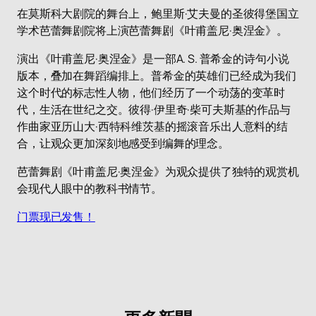
在莫斯科大剧院的舞台上，鲍里斯·艾夫曼的圣彼得堡国立
学术芭蕾舞剧院将上演芭蕾舞剧《叶甫盖尼·奥涅金》。
演出《叶甫盖尼·奥涅金》是一部A. S. 普希金的诗句小说
版本，叠加在舞蹈编排上。普希金的英雄们已经成为我们
这个时代的标志性人物，他们经历了一个动荡的变革时
代，生活在世纪之交。彼得·伊里奇·柴可夫斯基的作品与
作曲家亚历山大·西特科维茨基的摇滚音乐出人意料的结
合，让观众更加深刻地感受到编舞的理念。
芭蕾舞剧《叶甫盖尼·奥涅金》为观众提供了独特的观赏机
会现代人眼中的教科书情节。
门票现已发售！