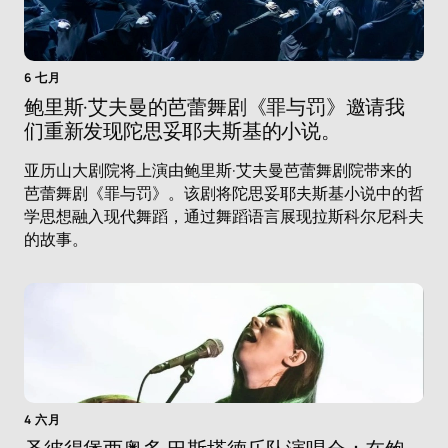
6 七月
鲍里斯·艾夫曼的芭蕾舞剧《罪与罚》邀请我
们重新发现陀思妥耶夫斯基的小说。
亚历山大剧院将上演由鲍里斯·艾夫曼芭蕾舞剧院带来的
芭蕾舞剧《罪与罚》。该剧将陀思妥耶夫斯基小说中的哲
学思想融入现代舞蹈，通过舞蹈语言展现拉斯科尔尼科夫
的故事。
4 六月