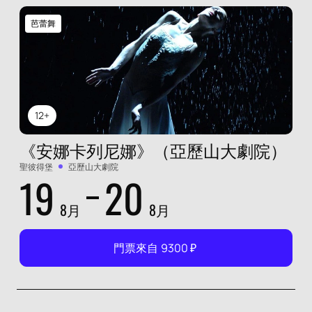
芭蕾舞
12+
《安娜卡列尼娜》（亞歷山大劇院）
聖彼得堡
亞歷山大劇院
19
20
8月
8月
門票來自
9300
₽