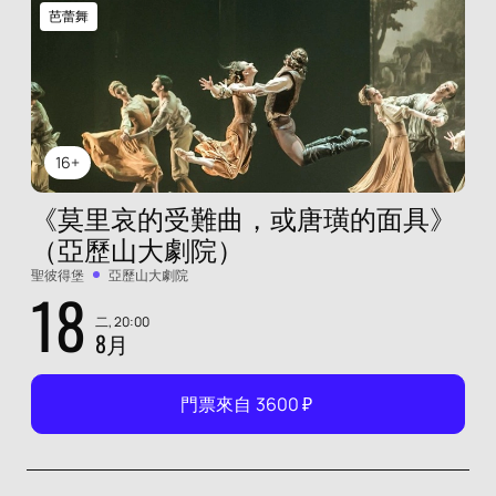
芭蕾舞
16+
《莫里哀的受難曲，或唐璜的面具》
（亞歷山大劇院）
聖彼得堡
亞歷山大劇院
18
二, 20:00
8月
門票來自
3600
₽