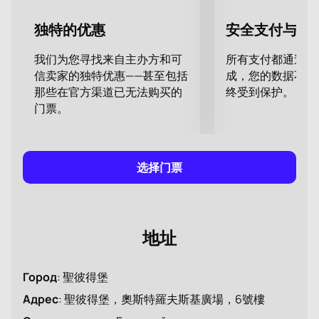
《尤金·奥涅金》(Eugene Onegin) 门票
。不要错过欣
赏融合过去和现在的艺术的机会。
独特的优惠
安全支付与数
我们为您寻找来自主办方和可
所有支付都通过安
信卖家的独特优惠——甚至包括
成，您的数据不会
那些在官方渠道已无法购买的
终受到保护。
门票。
选择门票
地址
Город
:
聖彼得堡
Адрес
:
聖彼得堡，奧斯特羅夫斯基廣場，6號樓