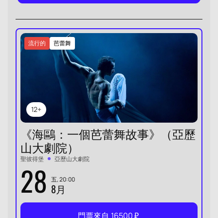
流行的
芭蕾舞
12+
《海鷗：一個芭蕾舞故事》（亞歷
山大劇院）
聖彼得堡
亞歷山大劇院
28
五, 20:00
8月
門票來自
16500
₽