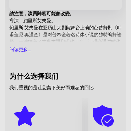
請注意，演員陣容可能會改變。
導演：鮑里斯艾夫曼。
鲍里斯·艾夫曼在亚历山大剧院舞台上演的芭蕾舞剧《叶
甫盖尼·奥涅金》是对普希金著名诗体小说的独特编舞诠
释。表演结合了古典主题和现代口音，让观众通过时代
的棱镜体验奥涅金和塔蒂亚娜的故事。
阅读更多...
艾夫曼巧妙地将普希金的英雄转化为现代性的象征，并
通过棱镜反映出来。在时代变革和世纪断裂的背景下。
音乐伴奏，包括彼得·伊里奇·柴可夫斯基的作品和亚历
为什么选择我们
山大·西特科维茨基的现代摇滚音乐，使这部作品特别富
有表现力和情感。这种不同寻常的组合增强了对编舞意
我们重视的是让您留下美好而难忘的回忆
图的感知，让您更深入地洞察作品的本质。
亚历山大剧院拥有悠久的历史和宏伟的建筑，是这部芭
蕾舞剧的理想平台。他的舞台成为经典与现代相遇的地
方，观众发现自己处于角色所经历的戏剧事件的中心。
如果您想参与这一难忘的活动，我们建议您
在我们的网
站上购买鲍里斯·艾夫曼 (Boris Eifman) 的芭蕾舞剧