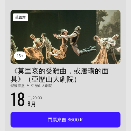
芭蕾舞
16+
《莫里哀的受難曲，或唐璜的面
具》（亞歷山大劇院）
聖彼得堡
亞歷山大劇院
18
二, 20:00
8月
門票來自
3600
₽