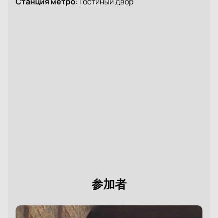
Станция метро
:
Гостиный двор
参加者