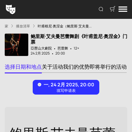
家
播放清單
叶甫根尼·奥涅金（鲍里斯·艾夫曼...
鲍里斯·艾夫曼芭蕾舞剧《叶甫盖尼·奥涅金》门
票
亞歷山大劇院
芭蕾舞
12+
24 2月 2025
20:00
选择日期和地点
关于活动
我们的优势
即将举行的活动