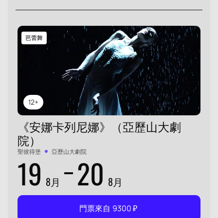
芭蕾舞
12+
《安娜卡列尼娜》（亞歷山大劇
院）
聖彼得堡
亞歷山大劇院
19
20
8月
8月
門票來自
9300
₽