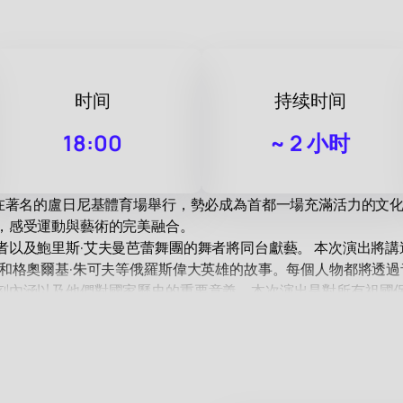
时间
持续时间
18:00
~
2 小时
將在著名的盧日尼基體育場舉行，勢必成為首都一場充滿活力的文
，感受運動與藝術的完美融合。
以及鮑里斯·艾夫曼芭蕾舞團的舞者將同台獻藝。 本次演出將講
基和格奧爾基·朱可夫等俄羅斯偉大英雄的故事。每個人物都將透
刻內涵以及他們對國家歷史的重要意義。本次演出是對所有祖國
季先科等功勳體育大師和奧運冠軍的表演將為本次活動增添獨特的活
撒冷》，該劇將觸及人類存在的永恆主題。
購票
請造訪我們的網站購票。這將使您提前鎖定這場難忘音樂會