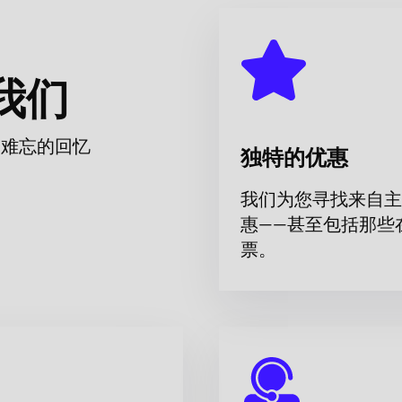
阿麗莎·季先科、葉卡捷琳娜·謝列茲涅娃、瑪麗亞·克拉夫佐娃、
我们
娜、亞歷山德拉·斯庫博娃、尤利婭·庫特拉耶娃
而难忘的回忆
独特的优惠
我们为您寻找来自主
惠——甚至包括那些
票。