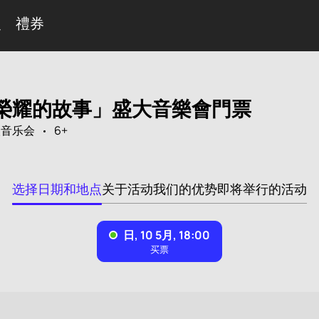
曼
禮券
榮耀的故事」盛大音樂會門票
欢音乐会
6+
选择日期和地点
关于活动
我们的优势
即将举行的活动