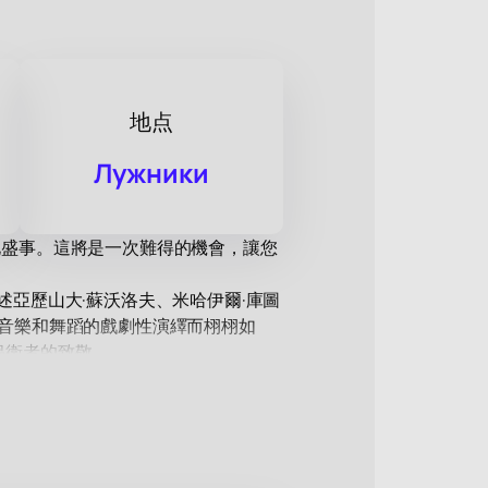
地点
Лужники
化盛事。這將是一次難得的機會，讓您
述亞歷山大·蘇沃洛夫、米哈伊爾·庫圖
過音樂和舞蹈的戲劇性演繹而栩栩如
保衛者的致敬。
力。觀眾還可以欣賞到鮑里斯·艾夫曼
的席位。再次強調：在我們的網站購