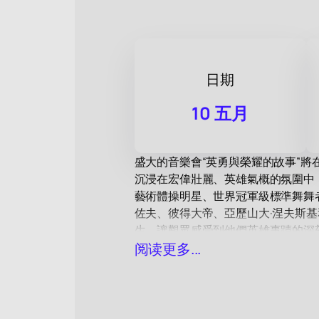
日期
10 五月
盛大的音樂會“英勇與榮耀的故事”
沉浸在宏偉壯麗、英雄氣概的氛圍中
藝術體操明星、世界冠軍級標準舞舞者
佐夫、彼得大帝、亞歷山大·涅夫斯
生，讓觀眾感受到他們英雄事蹟的深
阿納斯塔西婭·塔塔列娃和阿麗莎·
阅读更多...
芭蕾舞劇院帶來的寓言劇《我的耶路
不要錯過參與這場盛會的機會。
立即
票簡單又方便！