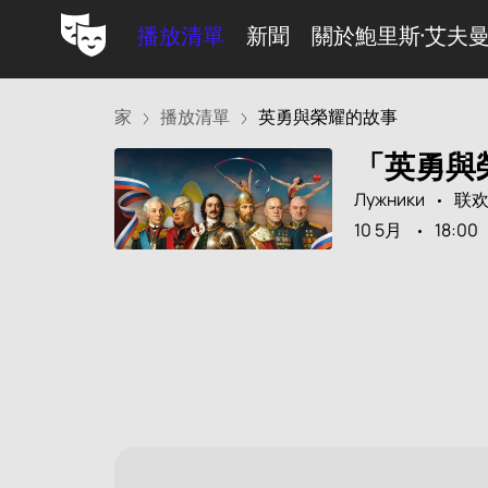
播放清單
新聞
關於鮑里斯·艾夫
家
播放清單
英勇與榮耀的故事
「英勇與
Лужники
联
10 5月
18:00