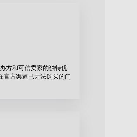
瑪麗亞·季托娃、達莉亞·普里丹尼科
办方和可信卖家的独特优
在官方渠道已无法购买的门