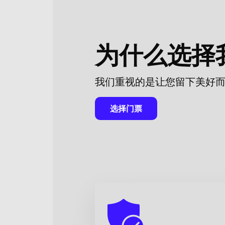
請注意，演員陣容可能會有所變動。
導演：
伊琳娜·維納
演員陣容：
阿納斯塔西婭·塔塔列娃、
为什么选择
娃、安娜·波波娃、迪亞娜·丘古尼希
我们重视的是让您留下美好
选择门票