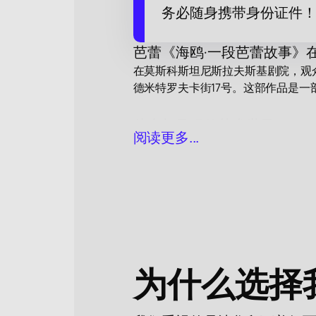
务必随身携带身份证件
芭蕾《海鸥·一段芭蕾故事》
在莫斯科斯坦尼斯拉夫斯基剧院，观
德米特罗夫卡街17号。这部作品是一
从内部呈现的艺术世界
阅读更多...
演出将观众带入幕后世界，在那里舞
艾夫曼探讨了人类激情如何塑造艺术
情感与隐秘意义的肢体语言
芭蕾的编舞语言无需言语便能展现人
舞蹈成为表达文字之外情感的方式。
为什么选择
作者风格的演变
《海鸥·一段芭蕾故事》创作于剧团
鲍里斯·艾夫曼成熟而深刻的个人风格