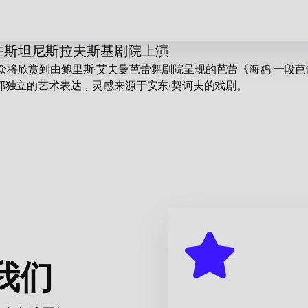
！
在斯坦尼斯拉夫斯基剧院上演
众将欣赏到由鲍里斯·艾夫曼芭蕾舞剧院呈现的芭蕾《海鸥·一段
部独立的艺术表达，灵感来源于安东·契诃夫的戏剧。
台与现实生活紧密交织。艺术探索与个人悲剧并存，爱情与嫉妒成
现实。
物的内心状态。通过舞蹈动作，孤独感、对认可的渴望、未竟希
我们
成立45周年之际，体现了编舞家多年来的艺术探索之路。作品融
。