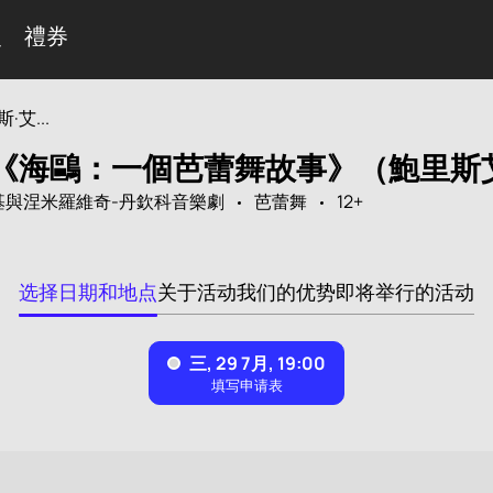
曼
禮券
艾...
《海鷗：一個芭蕾舞故事》（鮑里斯
基與涅米羅維奇-丹欽科音樂劇
芭蕾舞
12+
选择日期和地点
关于活动
我们的优势
即将举行的活动