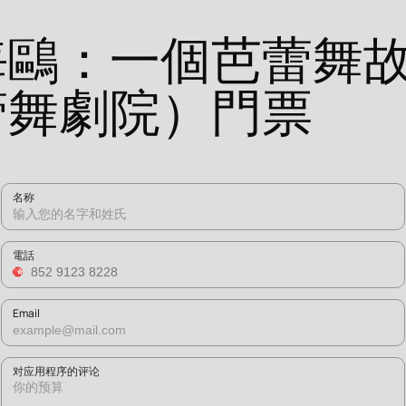
海鷗：一個芭蕾舞
蕾舞劇院）門票
名称
電話
Email
对应用程序的评论