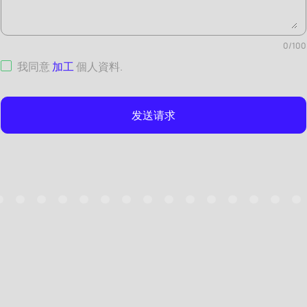
0
/
100
我同意
加工
個人資料
.
发送请求