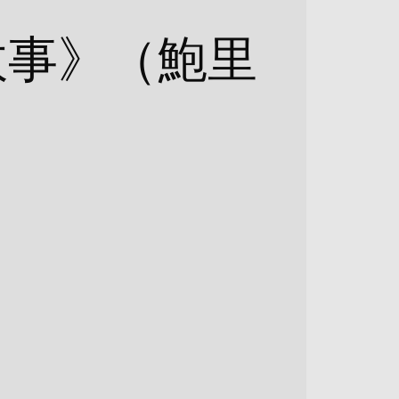
故事》（鮑里