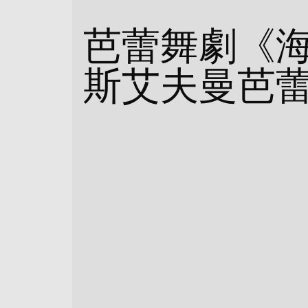
芭蕾舞劇《
斯艾夫曼芭