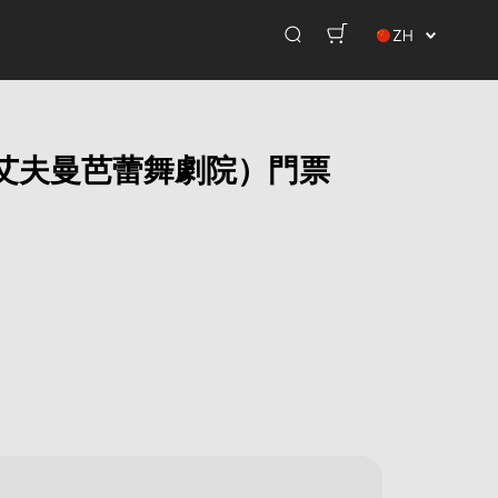
ZH
艾夫曼芭蕾舞劇院）門票