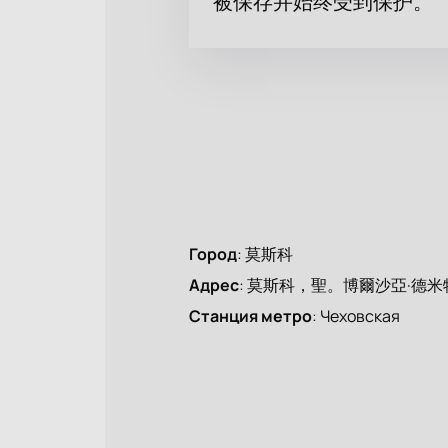
被保存并始终受到保护。
Город
:
莫斯科
Адрес
:
莫斯科，聖。博爾沙亞·德米特
Станция метро
:
Чеховская