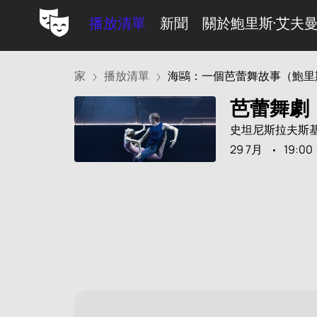
播放清單
新聞
關於鮑里斯·艾夫
家
播放清單
海鷗：一個芭蕾舞故事（鮑里斯·
芭蕾舞劇
史坦尼斯拉夫斯
29 7月
19:00