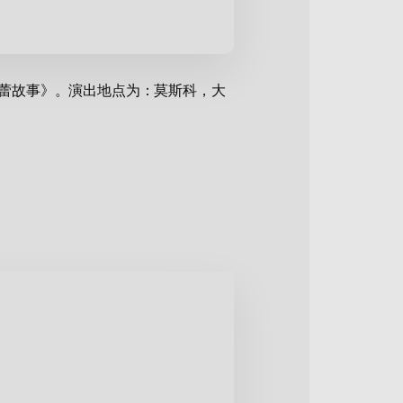
芭蕾故事》。演出地点为：莫斯科，大
为艺术创作过程的一部分。鲍里斯·
望的痛苦以及梦想的脆弱性得以传达。
合了过往经验与新的艺术表达，彰显了