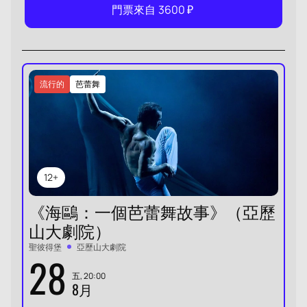
門票來自
3600
₽
流行的
芭蕾舞
12+
《海鷗：一個芭蕾舞故事》（亞歷
山大劇院）
聖彼得堡
亞歷山大劇院
28
五, 20:00
8月