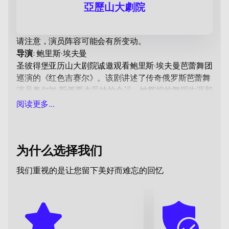
亞歷山大劇院
请注意，演员阵容可能会有所变动。
导演
: 鲍里斯·埃夫曼
圣彼得堡亚历山大剧院诚邀观看鲍里斯·埃夫曼芭蕾舞团
巡演的《红色吉赛尔》。该剧讲述了传奇俄罗斯芭蕾舞
演员奥尔加·斯佩西夫采娃的命运，她辉煌的舞蹈生涯和
曲折的人生成为本剧创作的灵感源泉。请抓紧时间预订
阅读更多...
《红色吉赛尔》门票
，席位有限。
这位舞者悲剧般的人生——高峰与低谷、被迫流亡、个
人的痛苦与磨难——最终以在精神病院被囚二十年告
为什么选择我们
终。
本剧首演取得巨大成功，打动了国内外观众的心，但过
我们重视的是让您留下美好而难忘的回忆
了一段时间后便从演出列表中消失。2015年，导演兼编
舞鲍里斯·埃夫曼再次向公众呈现这部著名作品，在舞蹈
编排中加入了新的元素，同时保留整体构思。更新后的
版本因演员们独特的表现力、动态和情感深度而受到观
众好评。彼得·柴可夫斯基、阿尔弗雷德·施尼特凯和乔