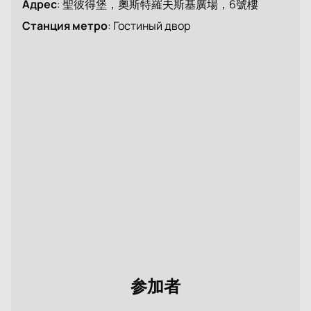
Адрес
:
聖彼得堡，奧斯特羅夫斯基廣場，6號樓
Станция метро
:
Гостиный двор
参加者