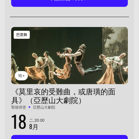
芭蕾舞
16+
《莫里哀的受難曲，或唐璜的面
具》（亞歷山大劇院）
聖彼得堡
亞歷山大劇院
18
二, 20:00
8月