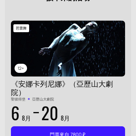
芭蕾舞
12+
《安娜卡列尼娜》（亞歷山大劇
院）
聖彼得堡
亞歷山大劇院
6
20
8月
8月
門票來自
7800
₽