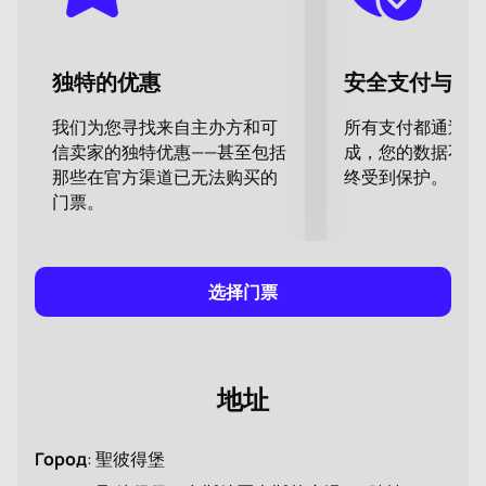
治·比才等伟大作曲家的音乐增强了舞台戏剧性，使观众
能够感受到女主角内心世界的复杂。舞台布景与服装增
添了视觉效果，让每个剧情瞬间更为生动。
独特的优惠
安全支付与数
芭蕾舞《红色吉赛尔》的票价是多少
票价取决于您在观众席选择的位置。您可以预订前排、
我们为您寻找来自主办方和可
所有支付都通过安
二楼或包厢的座位。
信卖家的独特优惠——甚至包括
成，您的数据不会
在亚历山大剧院预订芭蕾舞《红色吉赛尔》
那些在官方渠道已无法购买的
终受到保护。
门票。
的门票
不要错过现在购买《红色吉赛尔》门票的机会。我们的
票务服务可为您提供帮助。在互动座位图中选择座位，
填写您的联系方式，完成支付后即可通过电子邮件立即
选择门票
收到门票。门票真实性有保障。
地址
Город
:
聖彼得堡