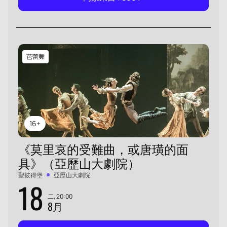
芭蕾舞
16+
《莫里哀的受難曲，或唐璜的面
具》（亞歷山大劇院）
聖彼得堡
亞歷山大劇院
18
二, 20:00
8月