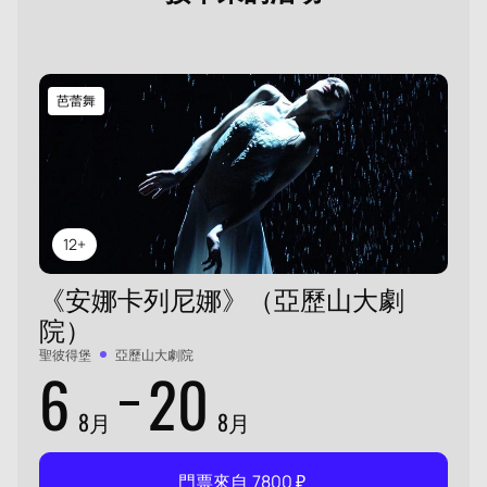
芭蕾舞
12+
《安娜卡列尼娜》（亞歷山大劇
院）
聖彼得堡
亞歷山大劇院
6
20
8月
8月
門票來自
7800
₽