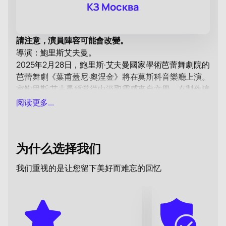
КЗ Москва
請注意，演員陣容可能會改變。
導演：鮑里斯艾夫曼。
2025年2月28日，鮑里斯·艾夫曼國家學術芭蕾舞劇院的
芭蕾舞劇《葉甫蓋尼·奧涅金》將在莫斯科音樂廳上演。
家鮑里斯·艾夫曼經常從中汲取靈感來自文學。在製作這
部作品時，他思考了今天的俄羅斯靈魂是什麼樣子，決
阅读更多...
定將小說《葉甫蓋尼·奧涅金》中的情節搬到今天，以展
現英雄們在21世紀的動盪生活中將如何改變。鮑里斯·艾
夫曼巧妙地揭示了主要人物的性格、他們秘密的夢想和
为什么选择我们
幻想，向觀眾展示了對俄羅斯靈魂的現代理解。
鮑里斯
艾夫曼芭蕾舞劇《葉甫蓋尼奧涅金》門票
- 有機會了解
我们重视的是让您留下美好而难忘的回忆
經典與現代如何巧妙地交織在一起，看到著名作品的新
側面並欣賞藝術家的技巧。在這部傳奇詩體小說的這個
版本中，塔蒂亞娜是一位與自己的慾望和激情作鬥爭的
蛇蠍美人。她處於三角戀的中心，在兩堆火之間奔波，
根本不去舞會，而是去夜店。艾夫曼受俄羅斯經典的啟