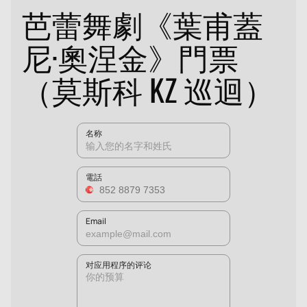
芭蕾舞劇《葉甫蓋
尼·奧涅金》門票
（莫斯科 KZ 巡迴）
名称
電話
Email
对应用程序的评论