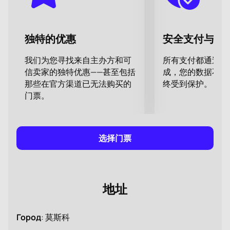
發，創作了一系列表演，每一個表演都是對熟悉的情節
的新詮釋，迫使觀眾重新思考熟悉的事物並以新的方式
理解它。艾夫曼製作的《芭蕾舞劇《葉甫蓋尼·奧涅金》
独特的优惠
安全支付与数
不僅在俄羅斯，在其他國家也廣為人知。她喚起了觀眾
的各種情感，贏得了全場起立鼓掌，並且仍然獲得了當
我们为您寻找来自主办方和可
所有支付都通过安
之無愧的滿座獎項。儘管距離首播已經過去了15年，但
信卖家的独特优惠——甚至包括
成，您的数据不会
人們對該劇的興趣並未減退。這證實了艾夫曼的傑出才
那些在官方渠道已无法购买的
终受到保护。
華，讓觀眾感到驚訝和鼓舞。如今該劇已成為俄羅斯芭
门票。
蕾舞的經典之作。
購買鮑里斯·艾夫曼的芭蕾舞劇《葉甫蓋尼·
奧涅金》門票
选择门票
在我們的網站上購買鮑里斯·艾夫曼的芭蕾舞劇《葉甫蓋
尼·奧涅金》的門票只需幾分鐘！只需在方便的大廳地圖
上選擇座位，輸入您的電子郵件地址並付款即可。此
後，在短短幾秒鐘內，您將收到電子門票，您可以使用
地址
該門票觀看該作品的放映。
Город
:
莫斯科