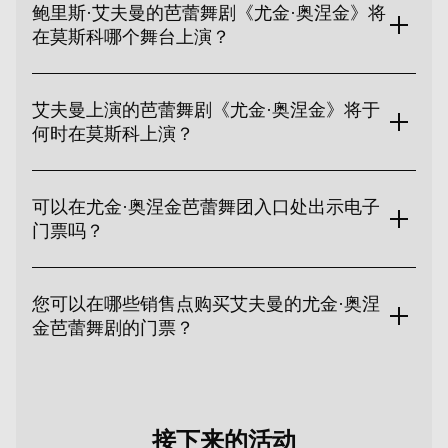
鲍里斯·艾夫曼的芭蕾舞剧《尤金·奥涅金》将
在莫斯科哪个舞台上演？
鲍里斯·艾夫曼的芭蕾舞剧《叶甫盖尼·奥涅金》将在莫斯科音乐
厅上演，这是首都的主要舞台之一，每位观众都将能够享受舒
艾夫曼上演的芭蕾舞剧《尤金·奥涅金》将于
适并欣赏舞台上正在发生的壮丽景色。
何时在莫斯科上演？
鲍里斯·艾夫曼创作的芭蕾舞剧《尤金·奥涅金》将于 2025 年 2
月 28 日在莫斯科上演。赶快在剧院巡演期间观看这部传奇作
可以在尤金·奥涅金芭蕾舞团入口处出示电子
品吧。
门票吗？
是的，电子票可用于进入莫斯科芭蕾舞团的叶夫根尼·奥涅金芭
蕾舞团。您可以将其打印出来或显示在设备的屏幕上。
您可以在哪些销售点购买艾夫曼的尤金·奥涅
金芭蕾舞剧的门票？
在我们的网站上在线购买鲍里斯·艾夫曼的芭蕾舞剧《尤金·奥涅
金》的门票。您可以使用便捷的付款方式，并可以选择大厅中
最好的座位。
接下来的活动