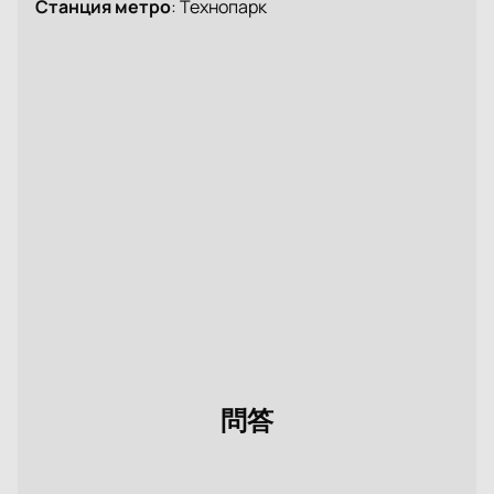
Станция метро
:
Технопарк
問答