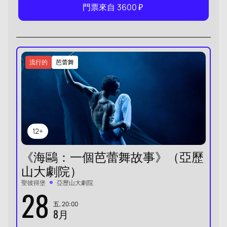
門票來自
3600
₽
流行的
芭蕾舞
12+
《海鷗：一個芭蕾舞故事》（亞歷
山大劇院）
聖彼得堡
亞歷山大劇院
28
五, 20:00
8月