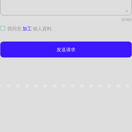
0
/
100
我同意
加工
個人資料
.
发送请求