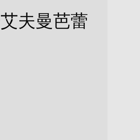
·艾夫曼芭蕾