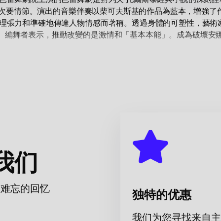
，刪除次要情節。演出的音樂伴奏以柴可夫斯基的作品為藍本，增強
心理張力和準確地傳達人物情感而著稱。透過身體的可塑性，藝術
。編舞者表示，推動改變的是激情和「基本本能」。成為破壞安
劇院提供巡迴場地。該中心以其現代化的技術設施和舒適的觀眾條
演出的難忘體驗。
觀 B. 艾夫曼芭蕾舞劇院）到國家大劇院
在我們的網站上。不要
我们
而难忘的回忆
独特的优惠
我们为您寻找来自主