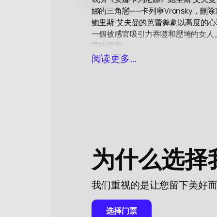
娜的三角戀——卡列寧Vronsky
鮑里斯·艾夫曼的芭蕾舞劇以高度的
一個被感官吸引力吞噬和壓垮的女人
罪的原因。
國家大劇院為鮑里斯·艾夫曼芭蕾舞
阅读更多...
和鮑里斯·艾夫曼獨特的編舞保證了
購買戲劇《安娜·卡列尼娜》的門票（參
为什么选择
我们重视的是让您留下美好
选择门票