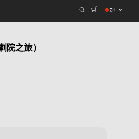
ZH
舞劇院之旅）