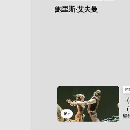
鮑里斯·艾夫曼
芭
《
（
16+
聖