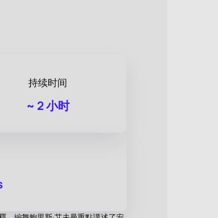
持续时间
~
2 小时
s
釋。編舞鮑里斯·艾夫曼重點講述了安