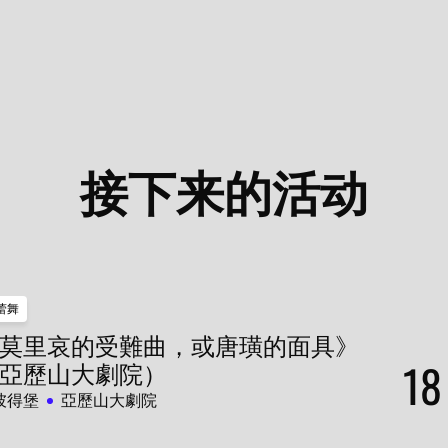
接下来的活动
蕾舞
莫里哀的受難曲，或唐璜的面具》
18
亞歷山大劇院）
彼得堡
亞歷山大劇院