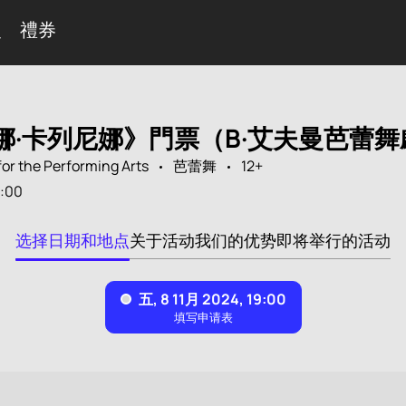
曼
禮券
娜·卡列尼娜》門票（B·艾夫曼芭蕾
for the Performing Arts
芭蕾舞
12+
:00
选择日期和地点
关于活动
我们的优势
即将举行的活动