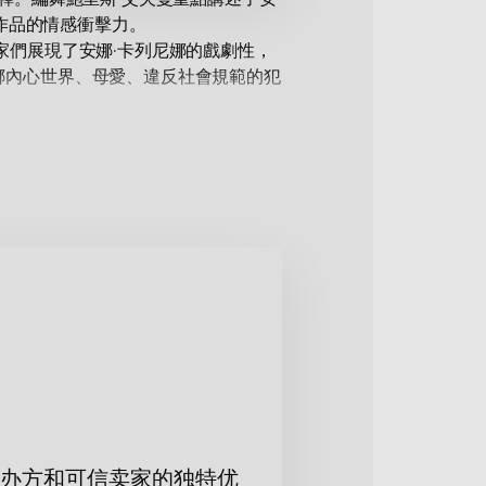
了作品的情感衝擊力。
家們展現了安娜·卡列尼娜的戲劇性，
娜內心世界、母愛、違反社會規範的犯
件而聞名。劇團最高水準的表演技術
錯過觀看這部精彩作品的機會。
办方和可信卖家的独特优